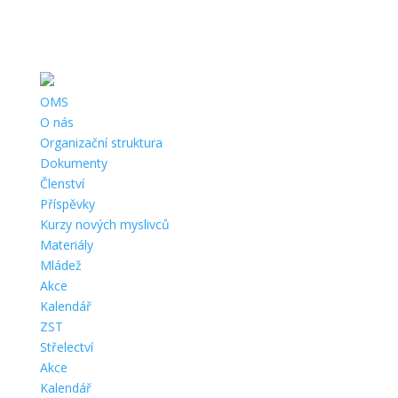
Telefon:
+420 724 121 844 |
Email:
oms.chrudim@tiscali.cz
|
Adresa:
Opletalova 690, Chrudim, 537 01 |
ČÚ:
1141001319/0800 |
IČ:
67777198 |
Datová schránka:
g5zcqr6
OMS
O nás
Organizační struktura
Dokumenty
Členství
Příspěvky
Kurzy nových myslivců
Materiály
Mládež
Akce
Kalendář
ZST
Střelectví
Akce
Kalendář