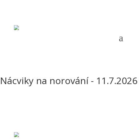
Telefon:
+420 724 121 844 |
Email:
oms.chrudim@tiscali.cz
|
Adresa:
Opletalova 690, Chrudim, 537 01 |
ČÚ:
1141001319/0800 |
IČ:
67777198 |
Datová schránka:
g5zcqr6
Nácviky na norování - 11.7.2026