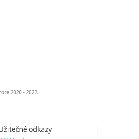
/0800 |
IČ:
67777198 |
Datová schránka:
g5zcqr6
roce 2020 - 2022.
Užitečné odkazy