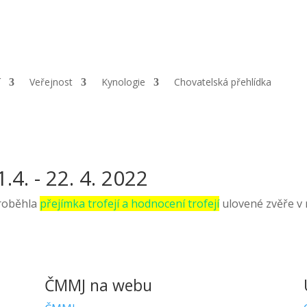
|
Adresa:
Opletalova 690, Chrudim, 537 01 |
ČÚ:
1141001319
í
Veřejnost
Kynologie
Chovatelská přehlídka
.4. - 22. 4. 2022
proběhla
přejímka trofejí a hodnocení trofejí
ulovené zvěře v 
ČMMJ na webu