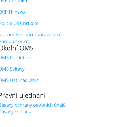
ORP Chrudim
ORP Hlinsko
Policie ČR Chrudim
Státní veterinární správa pro
Pardubický kraj
Okolní OMS
OMS Pardubice
OMS Svitavy
OMS Ústí nad Orlici
Právní ujednání
Zásady ochrany osobních údajů
Zásady cookies