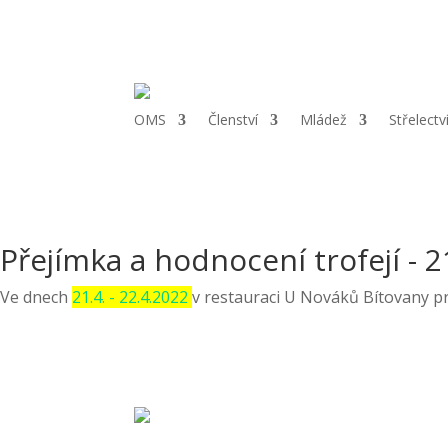
Telefon:
+420 724 121 844 |
Email:
oms.chrudim@tiscali.cz
OMS
Členství
Mládež
Střelectv
Přejímka a hodnocení trofejí - 21
Ve dnech
21.4. - 22.4.2022
v restauraci U Nováků Bítovany 