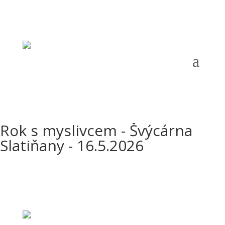
Telefon:
+420 724 121 844 |
Email:
oms.chrudim@tiscali.cz
|
Adresa:
Opletalova 690, Chrudim, 537 01 |
ČÚ:
1141001319/0800 |
IČ:
67777198 |
Datová schránka:
g5zcqr6
Rok s myslivcem - Švýcárna
Slatiňany - 16.5.2026