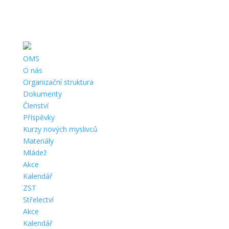
Telefon:
+420 724 121 844 |
Email:
oms.chrudim@tiscali.cz
|
Adresa:
Opletalova 690, Chrudim, 537 01 |
ČÚ:
1141001319/0800 |
IČ:
67777198 |
Datová schránka:
g5zcqr6
OMS
O nás
Organizační struktura
Dokumenty
Členství
Příspěvky
Kurzy nových myslivců
Materiály
Mládež
Akce
Kalendář
ZST
Střelectví
Akce
Kalendář