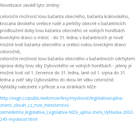
Novelizace zavádí tyto změny:
celoroční možnost lovu bažanta obecného, bažanta královského,
krocana divokého orebice rudé a perličky obecné v bažantnicích.
prodloužení doby lovu bažanta obecného ve volných honitbách
loveckými dravci o měsíc - do 31. ledna; v bažantnicích je nově
možné lovit bažanta obecného a orebici rudou loveckými dravci
celoročně,
celoroční možnost lovu bažanta obecného v bažantnicích odchytem.
úprava doby lovu siky Dybovského ve volných honitbách - jeleny je
možné lovit od 1. července do 31. ledna, laně od 1. srpna do 31.
ledna a zvěř siky Dybovského do dvou let věku celoročně.
Vyhlášky naleznete v příloze a na stránkách MZe.
http://eagri.cz/public/web/mze/lesy/myslivost/legislativa/uplna-
zneni/_obsah_cz_mze_ministerstvo-
zemedelstvi_legislativa_Legislativa-MZe_uplna-zneni_Vyhlaska-2002-
245-myslivost.html