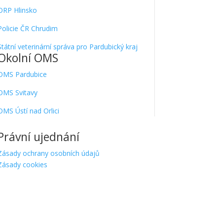
ORP Hlinsko
Policie ČR Chrudim
Státní veterinární správa pro Pardubický kraj
Okolní OMS
OMS Pardubice
OMS Svitavy
OMS Ústí nad Orlici
Právní ujednání
Zásady ochrany osobních údajů
Zásady cookies