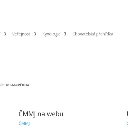
sa:
Opletalova 690, Chrudim, 537 01 |
ČÚ:
1141001319/0800 |
IČ:
67
í
Veřejnost
Kynologie
Chovatelská přehlídka
volené
uzavřena
ČMMJ na webu
ČMMJ