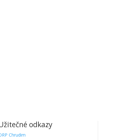
777198 |
Datová schránka:
g5zcqr6
Užitečné odkazy
ORP Chrudim