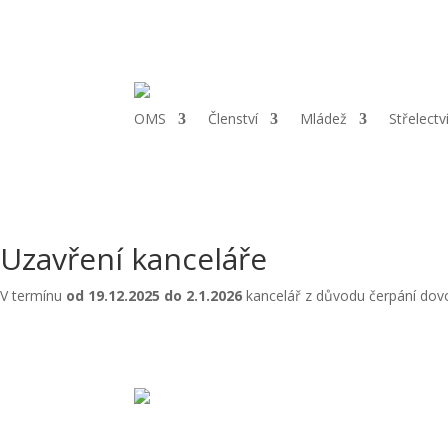
Telefon:
+420 724 121 844 |
Email:
oms.chrudim@tiscali.cz
|
Adre
OMS
Členství
Mládež
Střelectv
Uzavření kanceláře
V termínu
od 19.12.2025 do 2.1.2026
kancelář z důvodu čerpání do