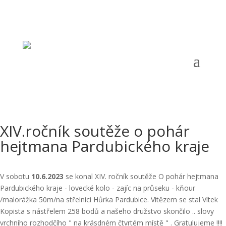
Telefon:
+420 724 121 844 |
Email:
oms.chrudim@tiscali.cz
|
Adresa:
Opletalova 690, Chrudim, 537 01 |
ČÚ:
1141001319/0800 |
IČ:
67777198 |
Datová schránka:
g5zcqr6
XIV.ročník soutěže o pohár
hejtmana Pardubického kraje
V sobotu
10.6.2023
se konal XIV. ročník soutěže O pohár hejtmana
Pardubického kraje - lovecké kolo - zajíc na průseku - kňour
/malorážka 50m/na střelnici Hůrka Pardubice. Vítězem se stal Vítek
Kopista s nástřelem 258 bodů a našeho družstvo skončilo .. slovy
vrchního rozhodčího " na krásdném čtvrtém místě " . Gratulujeme !!!!