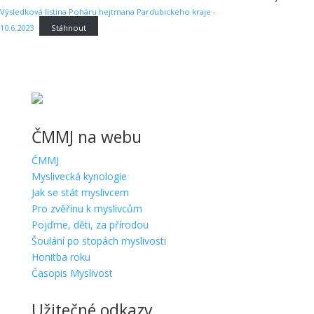
Výsledková listina Poháru hejtmana Pardubického kraje -
10.6.2023
Stáhnout
ČMMJ na webu
ČMMJ
Myslivecká kynologie
Jak se stát myslivcem
Pro zvěřinu k myslivcům
Pojďme, děti, za přírodou
Šoulání po stopách myslivosti
Honitba roku
Časopis Myslivost
Užitečné odkazy