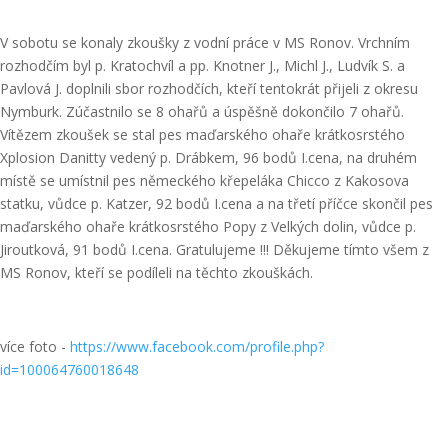
V sobotu se konaly zkoušky z vodní práce v MS Ronov. Vrchním
rozhodčím byl p. Kratochvíl a pp. Knotner J., Michl J., Ludvík S. a
Pavlová J. doplnili sbor rozhodčích, kteří tentokrát přijeli z okresu
Nymburk. Zúčastnilo se 8 ohařů a úspěšně dokončilo 7 ohařů.
Vítězem zkoušek se stal pes maďarského ohaře krátkosrstého
Xplosion Danitty vedený p. Drábkem, 96 bodů I.cena, na druhém
místě se umístnil pes německého křepeláka Chicco z Kakosova
statku, vůdce p. Katzer, 92 bodů I.cena a na třetí příčce skončil pes
maďarského ohaře krátkosrstého Popy z Velkých dolin, vůdce p.
Jiroutková, 91 bodů I.cena. Gratulujeme !!! Děkujeme tímto všem z
MS Ronov, kteří se podíleli na těchto zkouškách.
více foto -
https://www.facebook.com/profile.php?
id=100064760018648