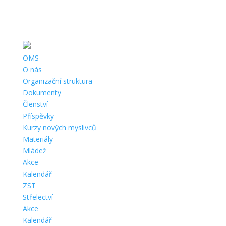
Telefon:
+420 724 121 844 |
Email:
oms.chrudim@tiscali.cz
|
Adresa:
Opletalova 690, Chrudim, 537 01 |
ČÚ:
1141001319/0800 |
IČ:
67777198 |
Datová schránka:
g5zcqr6
OMS
O nás
Organizační struktura
Dokumenty
Členství
Příspěvky
Kurzy nových myslivců
Materiály
Mládež
Akce
Kalendář
ZST
Střelectví
Akce
Kalendář